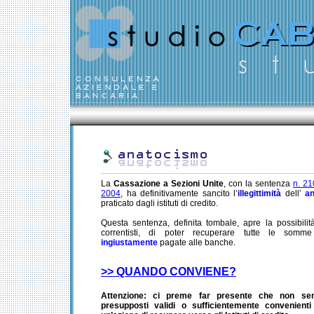
La
Cassazione a Sezioni Unite
, con la sentenza
n. 2
2004
, ha definitivamente sancito l’
illegittimità
dell’
a
praticato dagli istituti di credito.
Questa sentenza, definita tombale, apre la possibilità
correntisti, di poter recuperare tutte le som
ingiustamente
pagate alle banche.
>> QUANDO CONVIENE?
Attenzione: ci preme far presente che non se
presupposti validi o sufficientemente convenienti