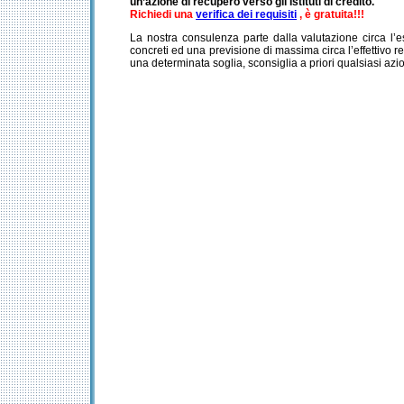
un’azione di recupero verso gli Istituti di credito.
Richiedi una
verifica dei requisiti
, è gratuita!!!
La nostra consulenza parte dalla valutazione circa l’e
concreti ed una previsione di massima circa l’effettivo r
una determinata soglia, sconsiglia a priori qualsiasi azi